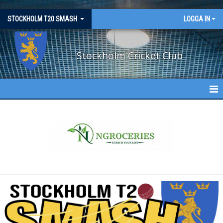
"
"
STOCKHOLM T20 SMASH
LOGGA IN
Stockholm Cricket Club
T20 SMASH
ABOUT
TOURNAMENT
SCHEDULE & RESULTS
BILDGALLERI